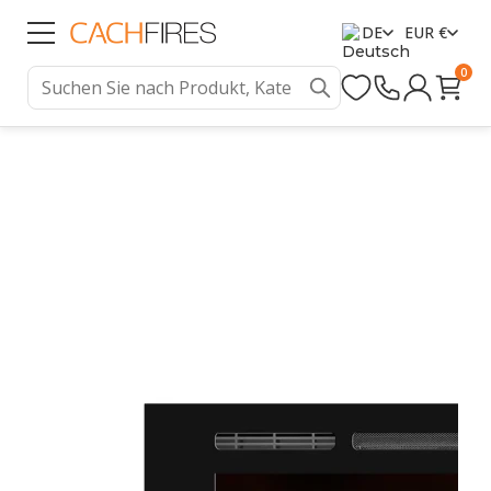
DE
EUR €
0