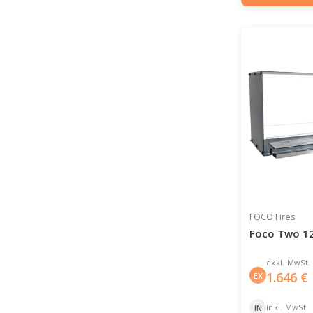
FOCO Fires
Foco Two 1
exkl. MwSt.
1.646
€
EX
inkl. MwSt.
IN