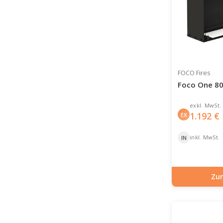
FOCO Fires
Foco One 80
exkl. MwSt.
1.192
€
EX
inkl. MwSt.
IN
Zu
Artikelnummer: BIO