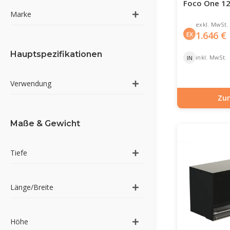
Foco One 12
Marke
exkl. MwSt.
1.646
€
EX
Hauptspezifikationen
inkl. MwSt.
IN
Verwendung
Zu
Artikelnummer: BIO
Maße & Gewicht
Tiefe
Länge/Breite
Höhe