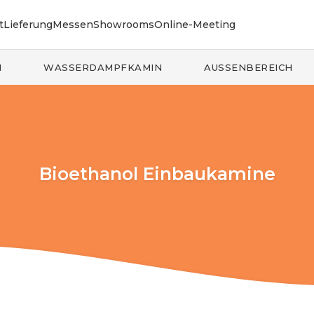
t
Lieferung
Messen
Showrooms
Online-Meeting
N
WASSERDAMPFKAMIN
AUSSENBEREICH
Bioethanol Einbaukamine