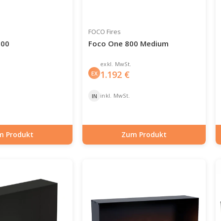
FOCO Fires
200
Foco One 800 Medium
exkl. MwSt.
1.192
€
EX
inkl. MwSt.
IN
m Produkt
Zum Produkt
-30-130
Artikelnummer: BIO-30-134