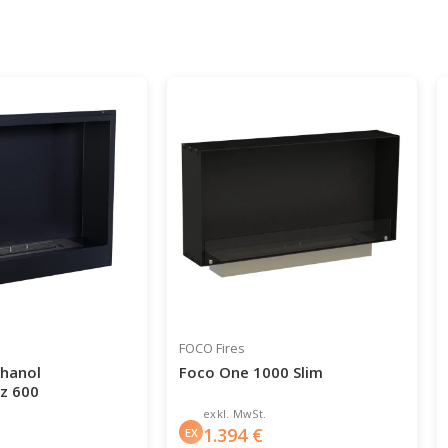
FOCO Fires
thanol
Foco One 1000 Slim
z 600
exkl. MwSt.
1.394
€
EX