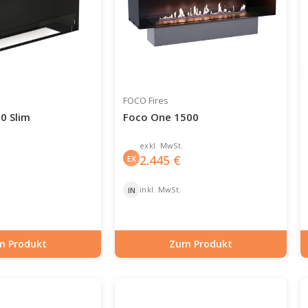
FOCO Fires
0 Slim
Foco One 1500
exkl. MwSt.
2.445
€
EX
inkl. MwSt.
IN
m Produkt
Zum Produkt
-30-146
Artikelnummer: BIO-30-148