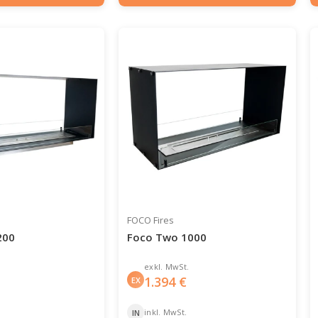
FOCO Fires
200
Foco Two 1000
exkl. MwSt.
1.394
€
EX
inkl. MwSt.
IN