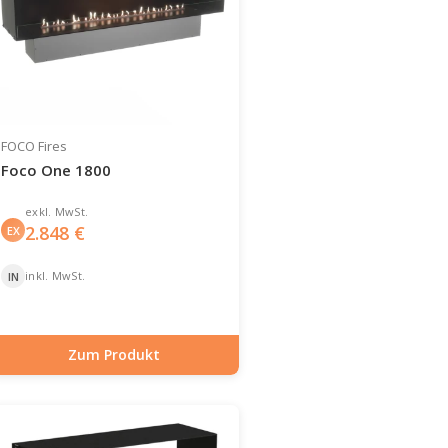
FOCO Fires
Foco One 1800
exkl. MwSt.
2.848
€
EX
inkl. MwSt.
IN
Zum Produkt
Artikelnummer: BIO-30-150