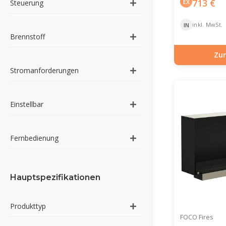
713
€
EX
Steuerung
inkl. MwSt.
IN
Brennstoff
Zu
Artikelnummer: BIO
Stromanforderungen
Einstellbar
Fernbedienung
Hauptspezifikationen
Produkttyp
FOCO Fires