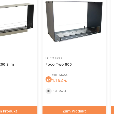
FOCO Fires
00 Slim
Foco Two 800
exkl. MwSt.
1.192
€
EX
inkl. MwSt.
IN
m Produkt
Zum Produkt
-30-103
Artikelnummer: BIO-30-104