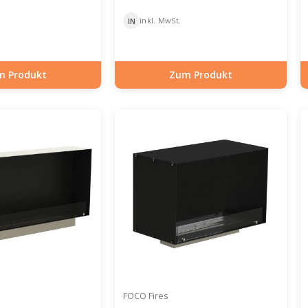
inkl. MwSt.
IN
m Produkt
Zum Produkt
-30-029
Artikelnummer: BIO-30-108
FOCO Fires