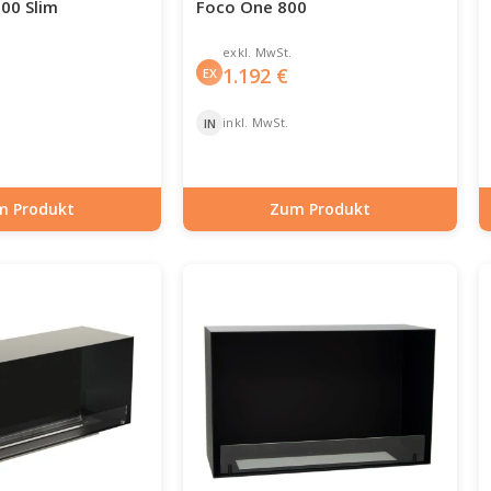
00 Slim
Foco One 800
exkl. MwSt.
1.192
€
EX
inkl. MwSt.
IN
m Produkt
Zum Produkt
-30-109
Artikelnummer: BIO-30-128