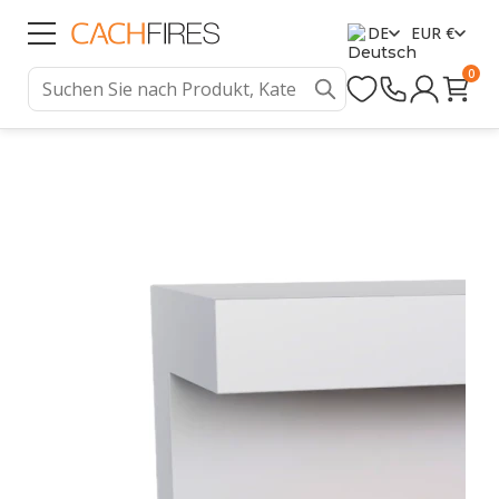
DE
EUR €
0