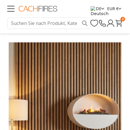
DE
EUR €
0