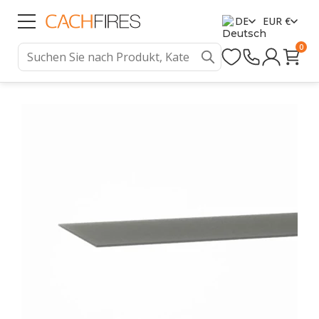
DE
EUR €
0