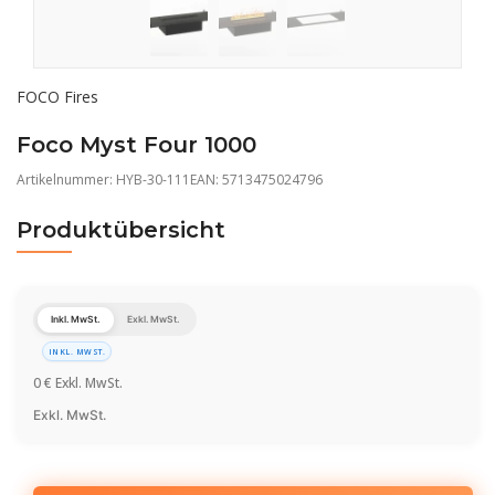
FOCO Fires
Foco Myst Four 1000
Artikelnummer:
HYB-30-111
EAN: 5713475024796
Produktübersicht
Inkl. MwSt.
Exkl. MwSt.
INKL. MWST.
0
€
Exkl. MwSt.
Exkl. MwSt.