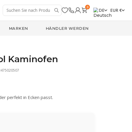
0
DE
EUR €
MARKEN
HÄNDLER WERDEN
ol Kaminofen
3475020507
er perfekt in Ecken passt.