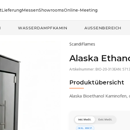
t
Lieferung
Messen
Showrooms
Online-Meeting
N
WASSERDAMPFKAMIN
AUSSENBEREICH
ScandiFlames
Alaska Ethan
Artikelnummer:
BIO-20-313
EAN: 571
Produktübersicht
Alaska Bioethanol Kaminofen, d
Inkl. MwSt.
Exkl. MwSt.
INKL. MWST.